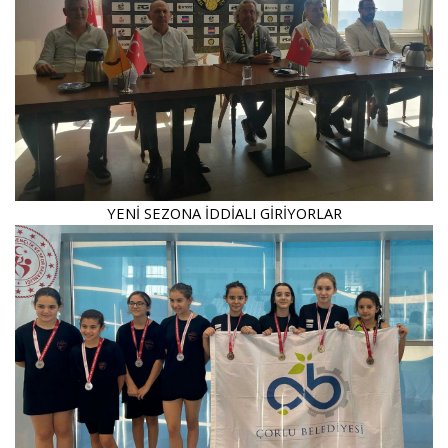
YENİ SEZONA İDDİALI GİRİYORLAR