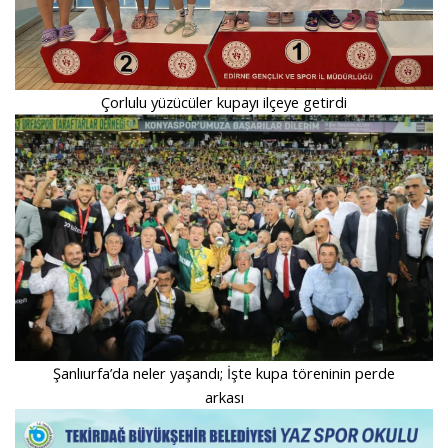
Çorlulu yüzücüler kupayı ilçeye getirdi
Şanlıurfa’da neler yaşandı; İşte kupa töreninin perde
arkası