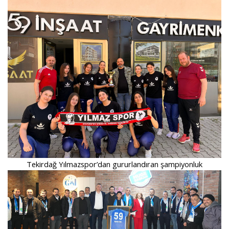
Tekirdağ Yılmazspor’dan gururlandıran şampiyonluk