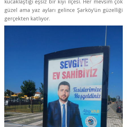
kucaklaştığı eşsiz bir kıyı ilçesi. Her mevsim çok
güzel ama yaz ayları gelince Şarköy’ün güzelliği
gerçekten katlıyor.