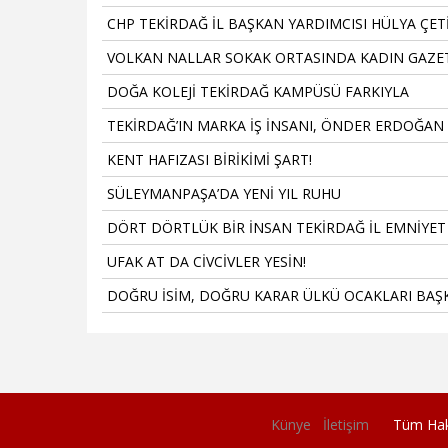
CHP TEKİRDAĞ İL BAŞKAN YARDIMCISI HÜLYA ÇET
VOLKAN NALLAR SOKAK ORTASINDA KADIN GAZET
DOĞA KOLEJİ TEKİRDAĞ KAMPÜSÜ FARKIYLA
TEKİRDAĞ’IN MARKA İŞ İNSANI, ÖNDER ERDOĞAN
KENT HAFIZASI BİRİKİMİ ŞART!
SÜLEYMANPAŞA’DA YENİ YIL RUHU
DÖRT DÖRTLÜK BİR İNSAN TEKİRDAĞ İL EMNİYE
UFAK AT DA CİVCİVLER YESİN!
DOĞRU İSİM, DOĞRU KARAR ÜLKÜ OCAKLARI BAŞ
Künye
İletişim
Tüm Hakları