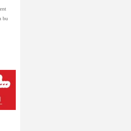
ent
m bu