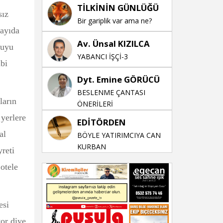
TİLKİNİN GÜNLÜĞÜ
sız
Bir gariplik var ama ne?
sayıda
Av. Ünsal KIZILCA
suyu
YABANCI İŞÇİ-3
ibi
Dyt. Emine GÖRÜCÜ
BESLENME ÇANTASI
ların
ÖNERİLERİ
 yerlere
EDİTÖRDEN
al
BÖYLE YATIRIMCIYA CAN
KURBAN
reti
otele
esi
yor diye