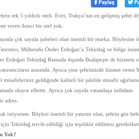
rin tek 5 yıldızlı oteli. Evet, Trakya’nın en gelişmiş şehri di
et veren ikinci bir otel yok.
ışında çok sayıda şubeleri olan önemli bir marka. Böylesine 
 Yatırımcı, Mühendis Önder Erdoğan’a Tekirdağ ve bölge insan
der Erdoğan Tekirdağ Ramada dışında Budapeşte de hizmete 
atırımcıların arasında. Ayrıca yine şehrimizde hizmet veren Y
l misafirleriniz geldiğinde kaliteli bir şekilde misafir ağırlam
mada oluyor elbette. Ayrıca çok sayıda vatandaşa istihdam
r adres.
k istiyorum. Böylesi önemli bir yatırım olan, şehrin göz beb
 için Tekirdağ tercih edildiği için teşekkür edilmesi gerekirke
yu Yok?