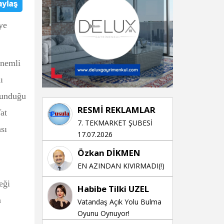
ye
önemli
ı
sunduğu
RESMİ REKLAMLAR
at
7. TEKMARKET ŞUBESİ
ası
17.07.2026
Özkan DİKMEN
EN AZINDAN KIVIRMADI(!)
eği
Habibe Tilki UZEL
n
Vatandaş Açık Yolu Bulma
Oyunu Oynuyor!