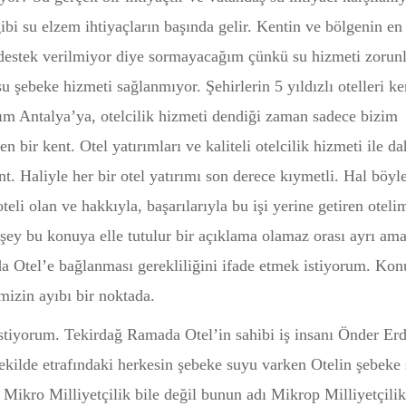
i su elzem ihtiyaçların başında gelir. Kentin ve bölgenin en
 destek verilmiyor diye sormayacağım çünkü su hizmeti zorun
 şebeke hizmeti sağlanmıyor. Şehirlerin 5 yıldızlı otelleri ke
ım Antalya’ya, otelcilik hizmeti dendiği zaman sadece bizim
bir kent. Otel yatırımları ve kaliteli otelcilik hizmeti ile da
nt. Haliyle her bir otel yatırımı son derece kıymetli. Hal böyl
eli olan ve hakkıyla, başarılarıyla bu işi yerine getiren oteli
 şey bu konuya elle tutulur bir açıklama olamaz orası ayrı am
a Otel’e bağlanması gerekliliğini ifade etmek istiyorum. Ko
mizin ayıbı bir noktada.
istiyorum. Tekirdağ Ramada Otel’in sahibi iş insanı Önder Er
şekilde etrafındaki herkesin şebeke suyu varken Otelin şebeke
ikro Milliyetçilik bile değil bunun adı Mikrop Milliyetçilik