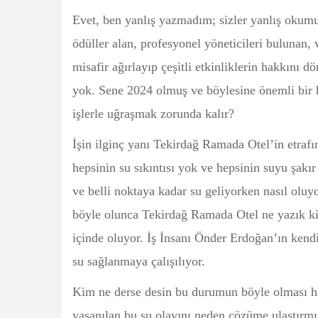
Evet, ben yanlış yazmadım; sizler yanlış okumu
ödüller alan, profesyonel yöneticileri bulunan, 
misafir ağırlayıp çeşitli etkinliklerin hakkını 
yok. Sene 2024 olmuş ve böylesine önemli bir h
işlerle uğraşmak zorunda kalır?
İşin ilginç yanı Tekirdağ Ramada Otel’in etrafı
hepsinin su sıkıntısı yok ve hepsinin suyu şakır
ve belli noktaya kadar su geliyorken nasıl olu
böyle olunca Tekirdağ Ramada Otel ne yazık ki k
içinde oluyor. İş İnsanı Önder Erdoğan’ın kendi
su sağlanmaya çalışılıyor.
Kim ne derse desin bu durumun böyle olması h
yaşanılan bu su olayını neden çözüme ulaştırmıy