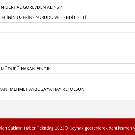
İN DERHAL GÖREVDEN ALINSIN!
ECİNİN ÜZERİNE YÜRÜDÜ VE TEHDİT ETTİ
T MÜDÜRÜ HAKAN FINDIK
KANI MEHMET AYBUĞA’YA HAYIRLI OLSUN
 Saklıdır. Haber Tekirdağ 2023© Kaynak gösterilerek dahi kısmen 