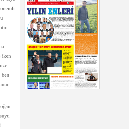
 önemli
lu
ntin
ha
e iken
mize
a ben
nunun
doğan
 suyu
!