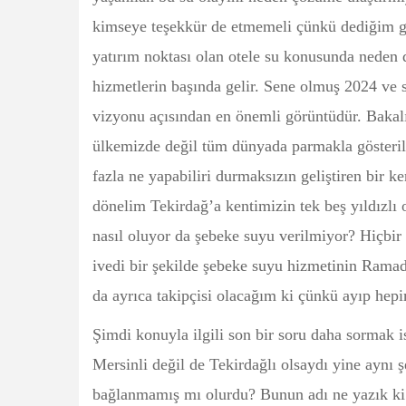
kimseye teşekkür de etmemeli çünkü dediğim gib
yatırım noktası olan otele su konusunda neden
hizmetlerin başında gelir. Sene olmuş 2024 ve su
vizyonu açısından en önemli görüntüdür. Bakal
ülkemizde değil tüm dünyada parmakla gösterilen 
fazla ne yapabiliri durmaksızın geliştiren bir ke
dönelim Tekirdağ’a kentimizin tek beş yıldızlı ot
nasıl oluyor da şebeke suyu verilmiyor? Hiçbir
ivedi bir şekilde şebeke suyu hizmetinin Ramad
da ayrıca takipçisi olacağım ki çünkü ayıp hepi
Şimdi konuyla ilgili son bir soru daha sormak 
Mersinli değil de Tekirdağlı olsaydı yine aynı 
bağlanmamış mı olurdu? Bunun adı ne yazık ki M