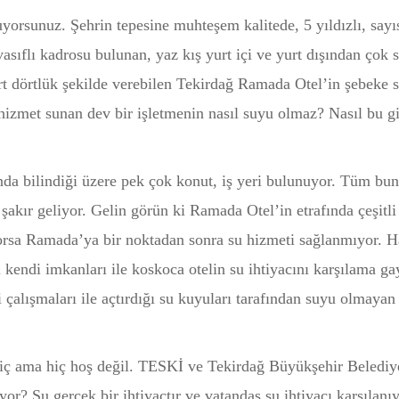
yorsunuz. Şehrin tepesine muhteşem kalitede, 5 yıldızlı, sayı
vasıflı kadrosu bulunan, yaz kış yurt içi ve yurt dışından çok 
dört dörtlük şekilde verebilen Tekirdağ Ramada Otel’in şebeke 
izmet sunan dev bir işletmenin nasıl suyu olmaz? Nasıl bu g
nda bilindiği üzere pek çok konut, iş yeri bulunuyor. Tüm bun
 şakır geliyor. Gelin görün ki Ramada Otel’in etrafında çeşitli
yorsa Ramada’ya bir noktadan sonra su hizmeti sağlanmıyor. H
endi imkanları ile koskoca otelin su ihtiyacını karşılama gay
 çalışmaları ile açtırdığı su kuyuları tarafından suyu olmayan 
iç ama hiç hoş değil. TESKİ ve Tekirdağ Büyükşehir Belediy
or? Su gerçek bir ihtiyaçtır ve vatandaş su ihtiyacı karşılanı