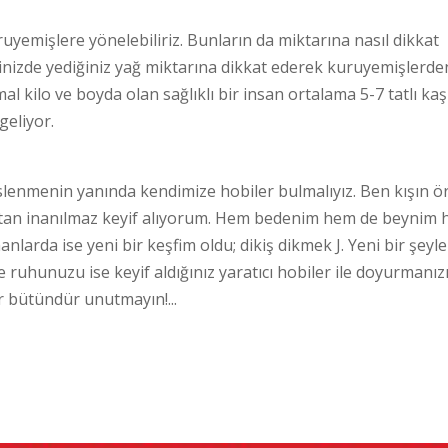
yemişlere yönelebiliriz. Bunların da miktarına nasıl dikkat
inizde yediğiniz yağ miktarına dikkat ederek kuruyemişlerde
l kilo ve boyda olan sağlıklı bir insan ortalama 5-7 tatlı kaş
geliyor.
eslenmenin yanında kendimize hobiler bulmalıyız. Ben kışın ö
ktan inanılmaz keyif alıyorum. Hem bedenim hem de beynim
arda ise yeni bir keşfim oldu; dikiş dikmek J. Yeni bir şeyle
e ruhunuzu ise keyif aldığınız yaratıcı hobiler ile doyurmanız
bir bütündür unutmayın!...