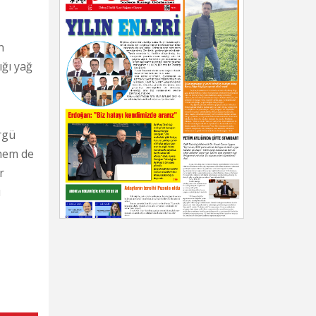
n
ığı yağ
rgü
 hem de
r
ı