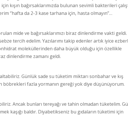
 için kışın bağırsaklarımızda bulunan sevimli bakterileri çalı
rim ‘’hafta da 2-3 kase tarhana için, hasta olmayın’’…
ulan mide ve bağırsaklarımızı biraz dinlendirme vakti geldi.
ze tercih edelim. Yazılarımı takip edenler artık iyice ezberl
bonhidrat moleküllerinden daha büyük olduğu için özellikle
raz dinlendirme zamanı geldi.
zaltabiliriz. Günlük sade su tüketim miktarı sonbahar ve kış
 için böbrekleri fazla yormanın gereği yok diye düşünüyorum.
liriz. Ancak bunları tereyağı ve tahin olmadan tüketelim. G
ek kaşığı baldır. Diyabetikseniz bu gıdaların tüketimi için