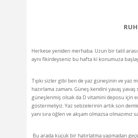
RUH
Herkese yeniden merhaba. Uzun bir tatil arası
aynı fikirdeyseniz bu hafta ki konumuza başl
Tıpkı sizler gibi ben de yaz güneşinin ve yaz 
hazırlama zamanı. Güneş kendini yavaş yavaş 
güneşlenmiş olsak da D vitamini deposu için en
göstermeliyiz. Yaz sebzelerinin artık son demle
yanı sıra öğlen ve akşam olmazsa olmazımız sa
Bu arada küçük bir hatırlatma yapmadan geçem