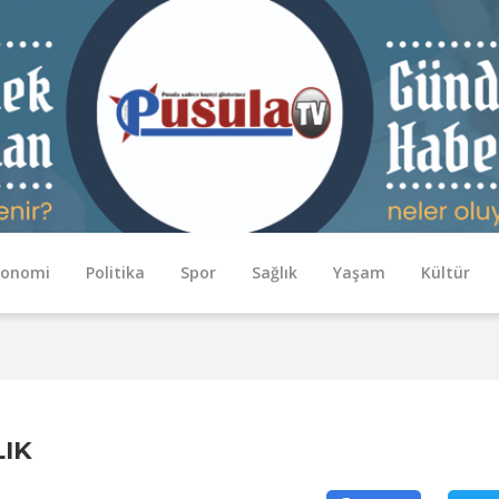
konomi
Politika
Spor
Sağlık
Yaşam
Kültür
IK