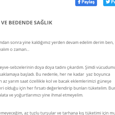
 VE BEDENDE SAĞLIK
ndan sonra yine kaldığımız yerden devam edelim derim ben, 
ayalım o zaman…
meyve-sebzelerinin doya doya tadını çıkardım. Şimdi vücudum
saklamaya başladı. Bu nedenle, her ne kadar yaz boyunca
 az yarım saat özellikle kol ve bacak eklemlerimizi güneşe
ri olduğu için her fırsatı değerlendirip bunları tüketelim. B
lata ve yoğurtlarımızı yine ihmal etmeyelim.
eyeceğim, az tuzlu turşular ve tarhana kış tüketimi için m