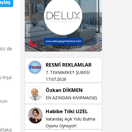
siz de
RESMİ REKLAMLAR
7. TEKMARKET ŞUBESİ
u kışa
17.07.2026
Özkan DİKMEN
EN AZINDAN KIVIRMADI(!)
unun
Habibe Tilki UZEL
Vatandaş Açık Yolu Bulma
Oyunu Oynuyor!
utlaka